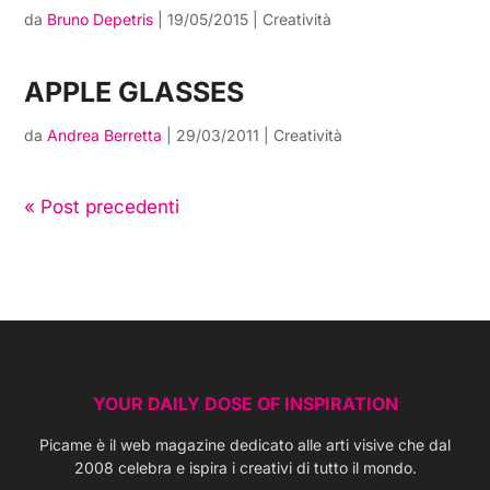
da
Bruno Depetris
|
19/05/2015
|
Creatività
APPLE GLASSES
da
Andrea Berretta
|
29/03/2011
|
Creatività
« Post precedenti
YOUR DAILY DOSE OF INSPIRATION
Picame è il web magazine dedicato alle arti visive che dal
2008 celebra e ispira i creativi di tutto il mondo.