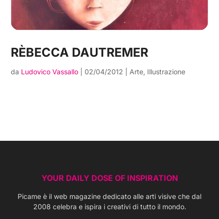
RÈBECCA DAUTREMER
da
Ludovico Vassallo
|
02/04/2012
|
Arte
,
Illustrazione
YOUR DAILY DOSE OF INSPIRATION
Picame è il web magazine dedicato alle arti visive che dal
2008 celebra e ispira i creativi di tutto il mondo.