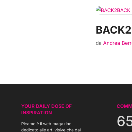
BACK2
da
Andrea Berr
YOUR DAILY DOSE OF
COMM
INSPIRATION
6
Picame è il web magazine
dedicato alle arti visive che dal