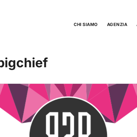
CHI SIAMO
AGENZIA
bigchief