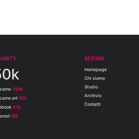
UNITY
SEZIONI
50k
Homepage
Chi siamo
Studio
icame
456k
Archivio
came.art
95k
Contatti
ebook
83k
erest
16k