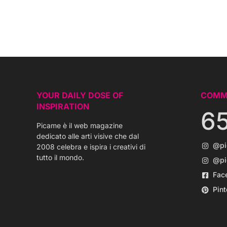
YOUR DAILY DOSE OF
COMM
INSPIRATION
6
Picame è il web magazine
dedicato alle arti visive che dal
@p
2008 celebra e ispira i creativi di
tutto il mondo.
@pi
Fac
Pint