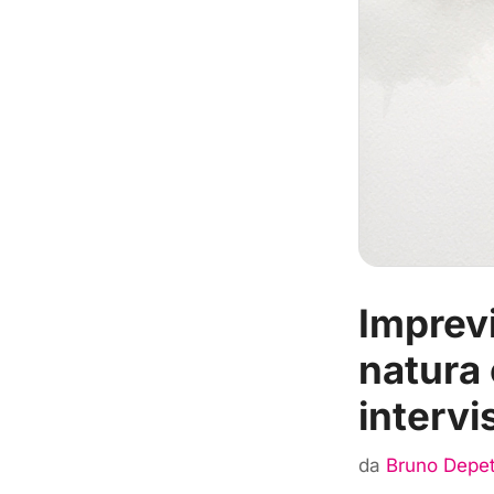
Imprevi
natura 
intervi
da
Bruno Depet