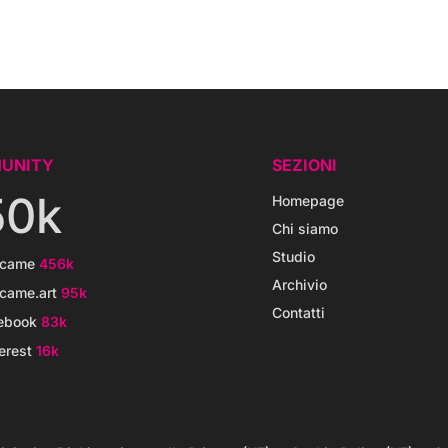
UNITY
SEZIONI
50k
Homepage
Chi siamo
Studio
icame
456k
Archivio
came.art
95k
Contatti
ebook
83k
erest
16k