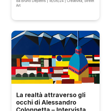
da
Bruno Depetris
|
18/06/24
|
Creatività
,
Street
Art
La realtà attraverso gli
occhi di Alessandro
Colonnetta – Intervista