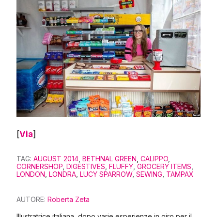
[
Via
]
TAG:
AUGUST 2014
,
BETHNAL GREEN
,
CALIPPO
,
CORNERSHOP
,
DIGESTIVES
,
FLUFFY
,
GROCERY ITEMS
,
LONDON
,
LONDRA
,
LUCY SPARROW
,
SEWING
,
TAMPAX
AUTORE:
Roberta Zeta
Illustratrice italiana, dopo varie esperienze in giro per il