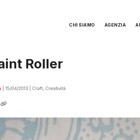
CHI SIAMO
AGENZIA
A
int Roller
a
|
15/04/2013
|
Craft
,
Creatività