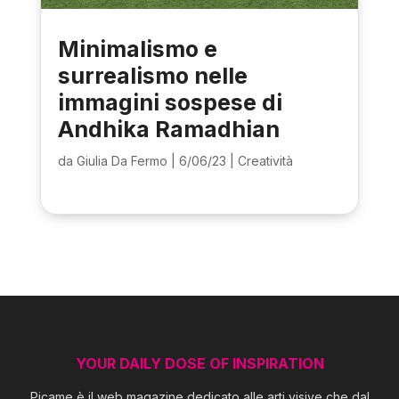
Minimalismo e
surrealismo nelle
immagini sospese di
Andhika Ramadhian
da
Giulia Da Fermo
|
6/06/23
|
Creatività
YOUR DAILY DOSE OF INSPIRATION
Picame è il web magazine dedicato alle arti visive che dal