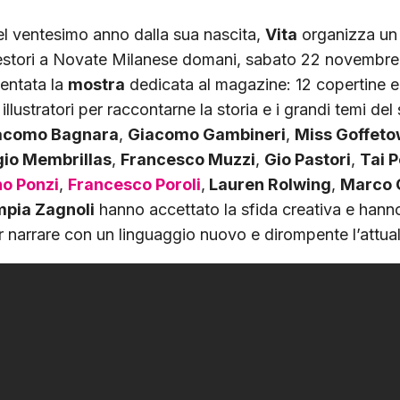
el ventesimo anno dalla sua nascita,
Vita
organizza un
stori a Novate Milanese domani, sabato 22 novembre, 
sentata la
mostra
dedicata al magazine: 12 copertine e
illustratori per raccontarne la storia e i grandi temi del
acomo Bagnara
,
Giacomo Gambineri
,
Miss Goffet
gio Membrillas
,
Francesco Muzzi
,
Gio Pastori
,
Tai 
no Ponzi
,
Francesco Poroli
,
Lauren Rolwing
,
Marco 
mpia Zagnoli
hanno accettato la sfida creativa e hanno
r narrare con un linguaggio nuovo e dirompente l’attual