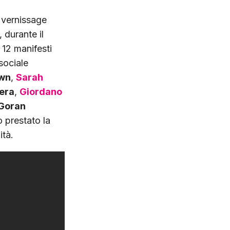
 vernissage
durante il
 12 manifesti
 sociale
own
,
Sarah
Pera
,
Giordano
Goran
 prestato la
ità.