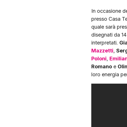
In occasione d
presso Casa Te
quale sarà pre
disegnati da 14 
interpretati.
Gi
Mazzetti
,
Ser
Poloni
,
Emilia
Romano
e
Oli
loro energia pe