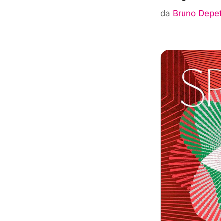
da
Bruno Depet