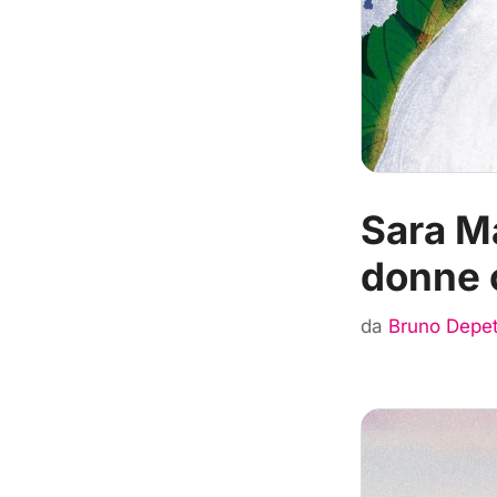
Sara Ma
donne c
da
Bruno Depet