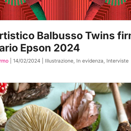
artistico Balbusso Twins fir
ario Epson 2024
ermo
|
14/02/2024
|
Illustrazione
,
In evidenza
,
Interviste