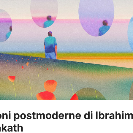
oni postmoderne di Ibrahi
akath