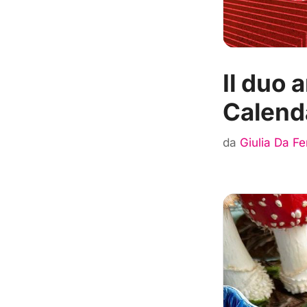
Il duo 
Calend
da
Giulia Da F