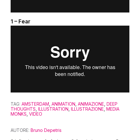
1 – Fear
TAG:
AMSTERDAM
,
ANIMATION
,
ANIMAZIONE
,
DEEP
THOUGHTS
,
ILLUSTRATION
,
ILLUSTRAZIONE
,
MEDIA
MONKS
,
VIDEO
AUTORE:
Bruno Depetris