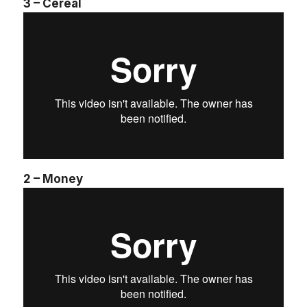
3 – Cereal
2 – Money