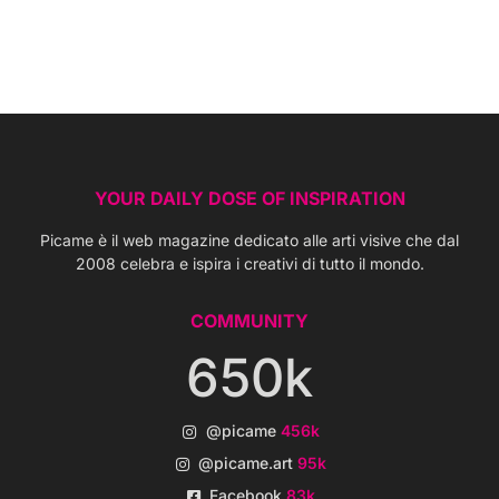
YOUR DAILY DOSE OF INSPIRATION
Picame è il web magazine dedicato alle arti visive che dal
2008 celebra e ispira i creativi di tutto il mondo.
COMMUNITY
650k
@picame
456k
@picame.art
95k
Facebook
83k