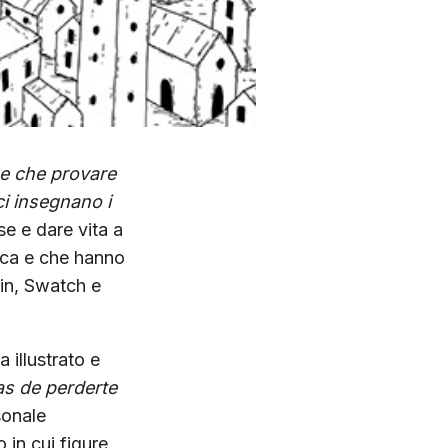
ne che provare
ci insegnano i
se e dare vita a
tica e che hanno
uin, Swatch e
 illustrato e
as de perderte
sonale
in cui figure