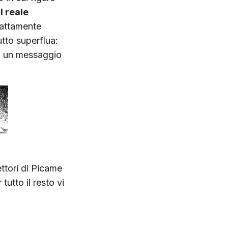
l reale
Esattamente
tto superflua:
do un messaggio
ettori di Picame
utto il resto vi