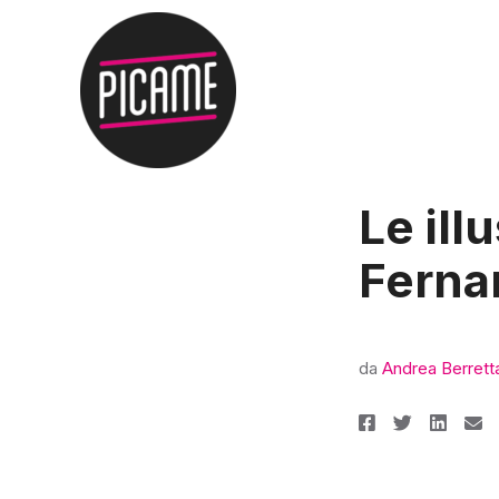
Le ill
Ferna
da
Andrea Berrett