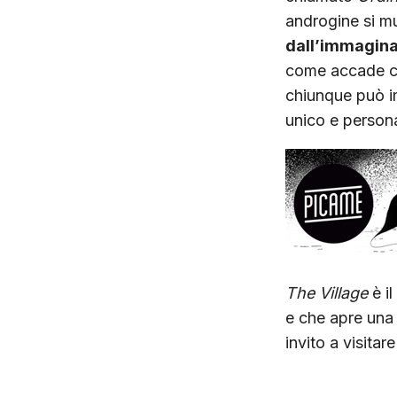
androgine si m
dall’immagina
come accade con
chiunque può i
unico e persona
The Village
è il
e che apre una 
invito a visitare