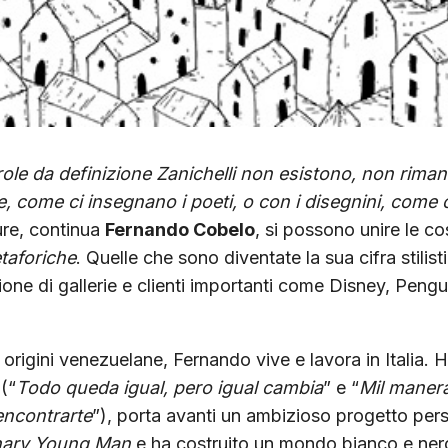
ole da definizione Zanichelli non esistono, non rima
, come ci insegnano i poeti, o con i disegnini, come 
ure, continua
Fernando Cobelo
, si possono unire le co
etaforiche
.
Quelle che sono diventate la sua cifra stilis
nzione di gallerie e clienti importanti come Disney, Peng
origini venezuelane, Fernando vive e lavora in Italia. Ha
 (“
Todo queda igual, pero igual cambia
” e “
Mil maner
encontrarte
”), porta avanti un ambizioso progetto per
nary Young Man
e ha costruito un mondo bianco e nero 