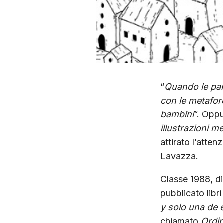
“
Quando le par
con le metafore
bambini
“. Opp
illustrazioni m
attirato l’atte
Lavazza.
Classe 1988, di 
pubblicato libri
y solo una de 
chiamato
Ordi