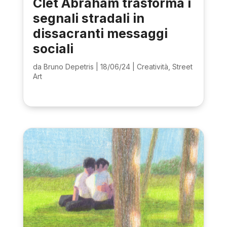
Clet Abraham trasforma i
segnali stradali in
dissacranti messaggi
sociali
da
Bruno Depetris
|
18/06/24
|
Creatività
,
Street
Art