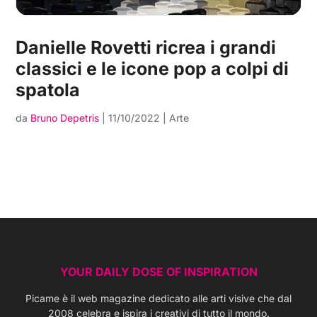
Danielle Rovetti ricrea i grandi
classici e le icone pop a colpi di
spatola
da
Bruno Depetris
|
11/10/2022
|
Arte
YOUR DAILY DOSE OF INSPIRATION
Picame è il web magazine dedicato alle arti visive che dal
2008 celebra e ispira i creativi di tutto il mondo.