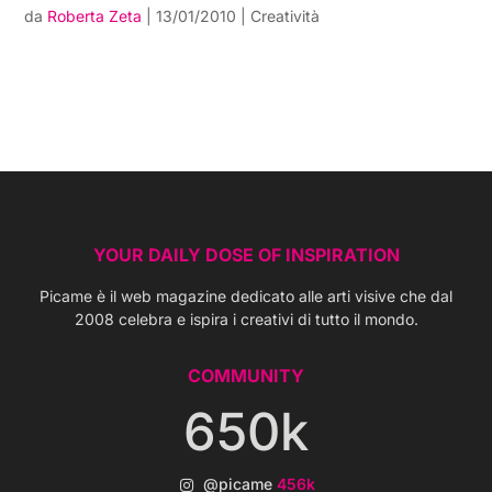
da
Roberta Zeta
|
13/01/2010
|
Creatività
YOUR DAILY DOSE OF INSPIRATION
Picame è il web magazine dedicato alle arti visive che dal
2008 celebra e ispira i creativi di tutto il mondo.
COMMUNITY
650k
@picame
456k