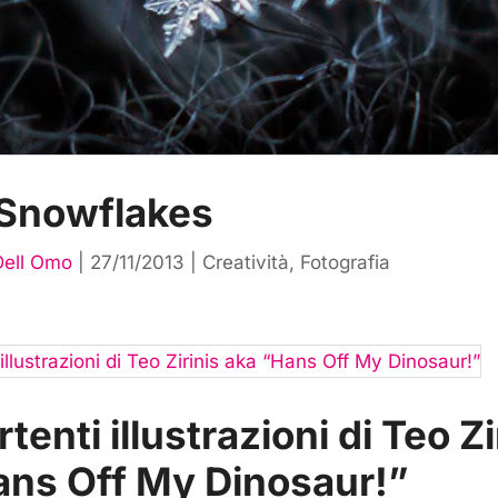
Snowflakes
Dell Omo
|
27/11/2013
|
Creatività
,
Fotografia
tenti illustrazioni di Teo Zi
ans Off My Dinosaur!”