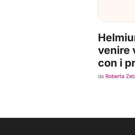
Helmium
venire 
con i pr
da
Roberta Zet