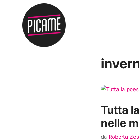
inver
Tutta l
nelle m
da
Roberta Zet