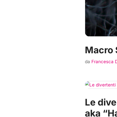
Macro 
da
Francesca 
Le diver
aka “H