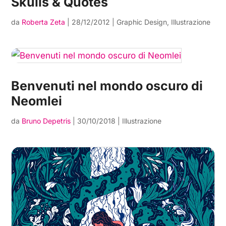
Skulls & Quotes
da
Roberta Zeta
|
28/12/2012
|
Graphic Design
,
Illustrazione
Benvenuti nel mondo oscuro di
Neomlei
da
Bruno Depetris
|
30/10/2018
|
Illustrazione