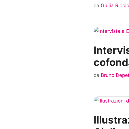
da
Giulia Riccio
Intervis
cofond
da
Bruno Depet
Illustr