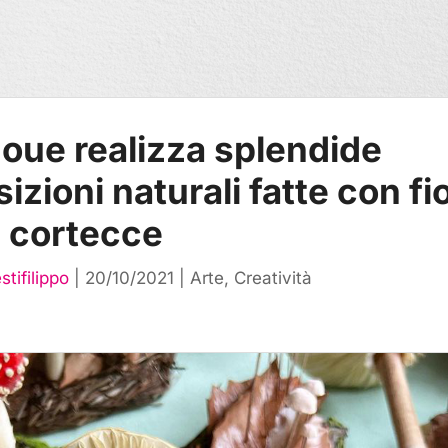
oue realizza splendide
zioni naturali fatte con fio
e cortecce
stifilippo
|
20/10/2021
|
Arte
,
Creatività