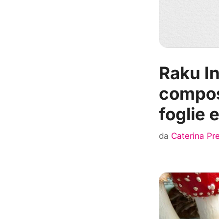
Raku In
composi
foglie 
da
Caterina Pre