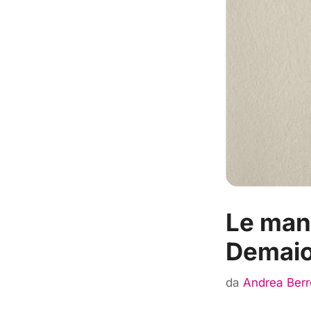
Le mani
Demai
da
Andrea Berr