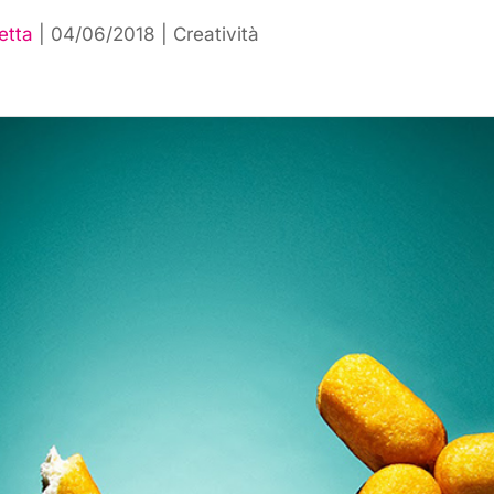
etta
|
04/06/2018
|
Creatività