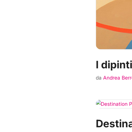
I dipin
da
Andrea Berr
Destin