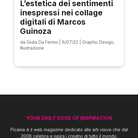
L’estetica dei sentimenti
inespressi nei collage
digitali di Marcos
Guinoza
da
Giulia Da Fermo
|
6/07/22
|
Graphic Design
,
Illustrazione
YOUR DAILY DOSE OF INSPIRATION
Picame è il web magazine dedicato alle arti visive che dal
2008 celebra e ispira i creativi di tutto il mondo.