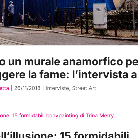
no un murale anamorfico pe
gere la fame: l’intervista a
etta
|
26/11/2018
|
Interviste
,
Street Art
ll’illusione: 15 formidabili