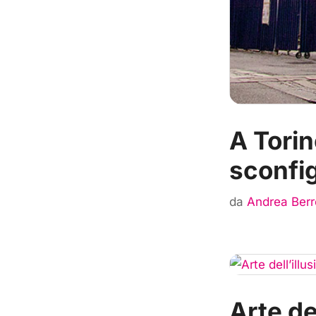
A Tori
sconfig
da
Andrea Berr
Arte de