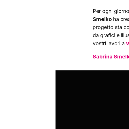
Per ogni giorno
Smelko
ha crea
progetto sta co
da grafici e ill
vostri lavori a
w
Sabrina Smelk