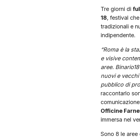
Tre giorni di
fu
18
, festival ch
tradizionali e 
indipendente.
“Roma è la staz
e visive contem
aree. Binario18
nuovi e vecchi 
pubblico di pro
raccontarlo son
comunicazione 
Officine Farne
immersa nel ve
Sono 8 le aree e