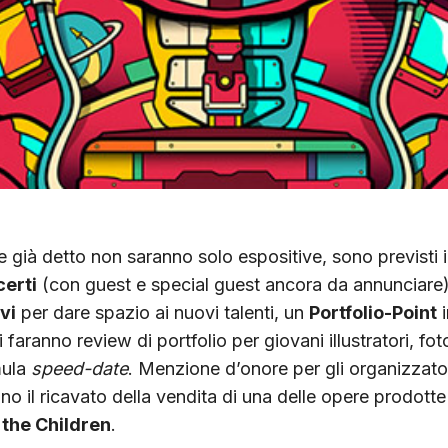
e già detto non saranno solo espositive, sono previsti i
erti
(con guest e special guest ancora da annunciare)
vi
per dare spazio ai nuovi talenti, un
Portfolio-Point
i
vi faranno review di portfolio per giovani illustratori, fot
mula
speed-date
. Menzione d’onore per gli organizzator
o il ricavato della vendita di una delle opere prodotte 
the Children
.