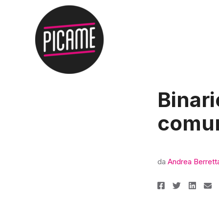
Binario
comun
da
Andrea Berrett