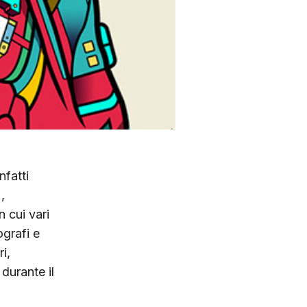
nfatti
,
n cui vari
ografi e
i,
durante il