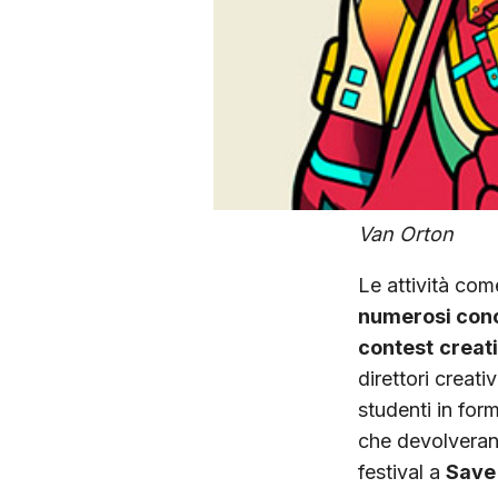
Van Orton
Le attività com
numerosi conc
contest
creati
direttori creati
studenti in for
che devolverann
festival a
Save 