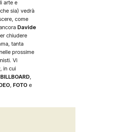
i arte e
e che sia) vedrà
noscere, come
 ancora
Davide
per chiudere
mma, tanta
nelle prossime
isti. Vi
P
, in cui
a
BILLBOARD
,
IDEO
,
FOTO
e