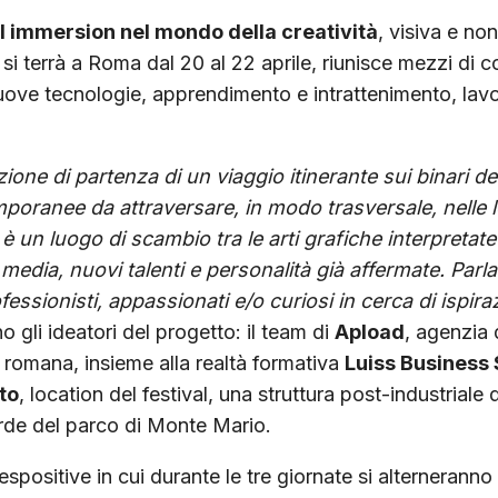
ll immersion nel mondo della creatività
, visiva e no
e si terrà a Roma dal 20 al 22 aprile, riunisce mezzi di
nuove tecnologie, apprendimento e intrattenimento, lavo
ione di partenza di un viaggio itinerante sui binari del
poranee da attraversare, in modo trasversale, nelle l
 è un luogo di scambio tra le arti grafiche interpretat
media, nuovi talenti e personalità già affermate. Parl
fessionisti, appassionati e/o curiosi in cerca di ispira
o gli ideatori del progetto: il team di
Apload
, agenzia 
romana, insieme alla realtà formativa
Luiss Business
to
, location del festival, una struttura post-industriale
rde del parco di Monte Mario.
spositive in cui durante le tre giornate si alterneranno g