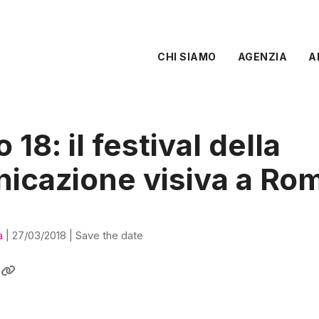
CHI SIAMO
AGENZIA
A
 18: il festival della
icazione visiva a Ro
a
|
27/03/2018
|
Save the date