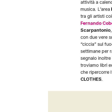
attività a cale
musica. L’area
tra gli artisti
Fernando Cob
Scarpantonio
con due vere sup
“ciccia” sul f
settimane per ra
segnalo inoltre
troviamo libri 
che ripercorre 
CLOTHES
.