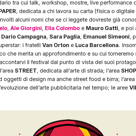
ndario tra cui talk, workshop, mostre, live performance d
PAPER
, dedicata a chi lavora su carta (fisica o digital
 coinvolti alcuni nomi che se ci leggete dovreste già co
elo
,
Ale Giorgini
,
Elia Colombo
e
Mauro Gatti
, e poi
,
Dario Campagna
,
Sara Paglia
,
Emanuel Simeoni
, 
erstar: i fratelli
Van Orton
e
Luca Barcellona
. Inso
uoco che merita un approfondimento e su cui torneremo 
ccontarvi il festival dal punto di vista dei suoi protagon
 l’area
STREET
, dedicata all’arte di strada; l’area
SHO
ed oggetti di design ma anche street food e birra; l’are
l’evoluzione dell’arte pubblicitaria nel tempo; le aree
V