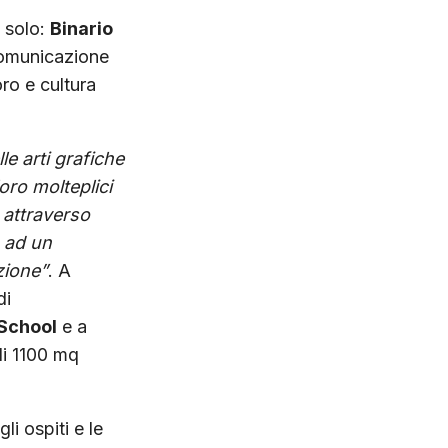
n solo:
Binario
 comunicazione
ro e cultura
le arti grafiche
oro molteplici
e attraverso
a ad un
zione”
. A
di
 School
e a
 di 1100 mq
li ospiti e le