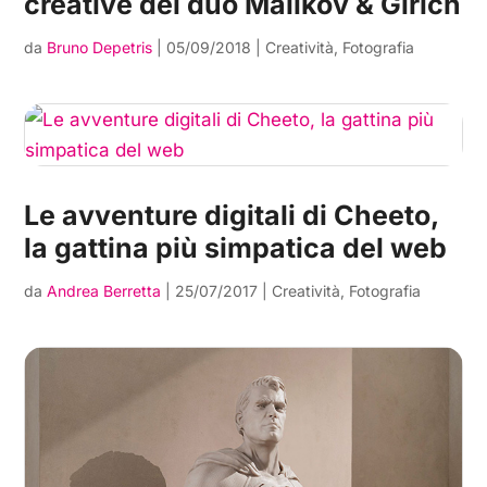
creative del duo Malikov & Girich
da
Bruno Depetris
|
05/09/2018
|
Creatività
,
Fotografia
Le avventure digitali di Cheeto,
la gattina più simpatica del web
da
Andrea Berretta
|
25/07/2017
|
Creatività
,
Fotografia