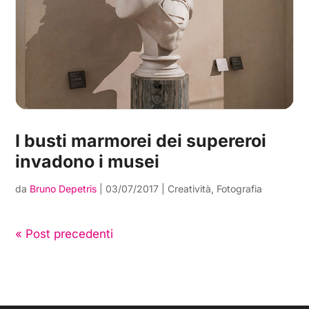
I busti marmorei dei supereroi
invadono i musei
da
Bruno Depetris
|
03/07/2017
|
Creatività
,
Fotografia
« Post precedenti