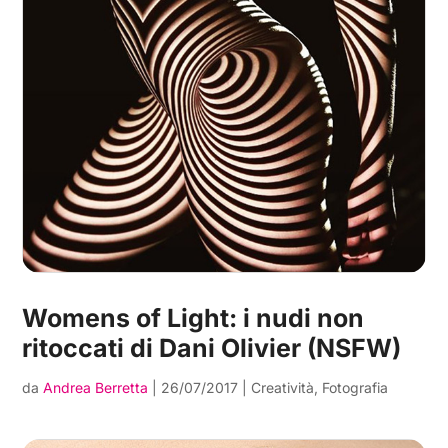
Womens of Light: i nudi non
ritoccati di Dani Olivier (NSFW)
da
Andrea Berretta
|
26/07/2017
|
Creatività
,
Fotografia