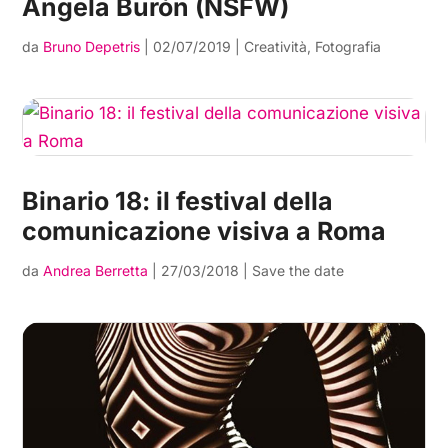
Ángela Burón (NSFW)
da
Bruno Depetris
|
02/07/2019
|
Creatività
,
Fotografia
Binario 18: il festival della
comunicazione visiva a Roma
da
Andrea Berretta
|
27/03/2018
|
Save the date