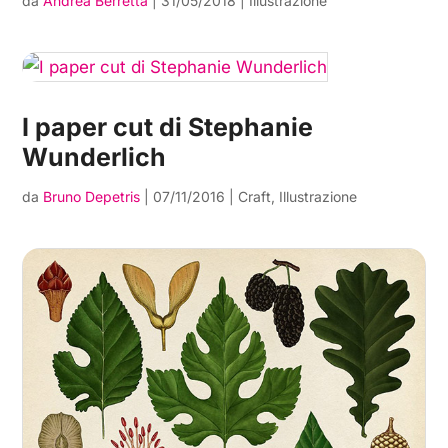
da
Andrea Berretta
|
31/05/2018
|
Illustrazione
I paper cut di Stephanie
Wunderlich
da
Bruno Depetris
|
07/11/2016
|
Craft
,
Illustrazione