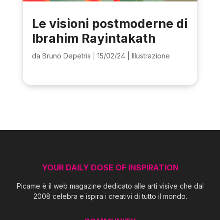
Le visioni postmoderne di
Ibrahim Rayintakath
da
Bruno Depetris
|
15/02/24
|
Illustrazione
YOUR DAILY DOSE OF INSPIRATION
Picame è il web magazine dedicato alle arti visive che dal
2008 celebra e ispira i creativi di tutto il mondo.