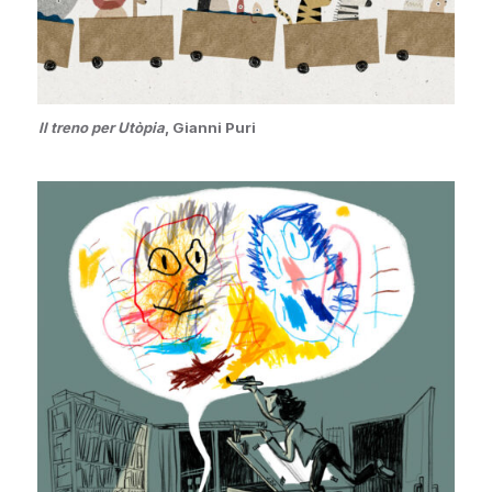
Il treno per Utòpia
, Gianni Puri