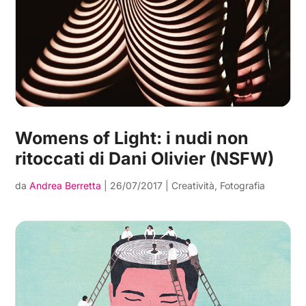
Womens of Light: i nudi non
ritoccati di Dani Olivier (NSFW)
da
Andrea Berretta
|
26/07/2017
|
Creatività
,
Fotografia