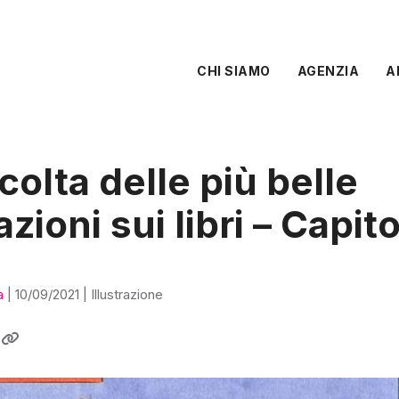
CHI SIAMO
AGENZIA
A
colta delle più belle
razioni sui libri – Capit
a
|
10/09/2021
|
Illustrazione