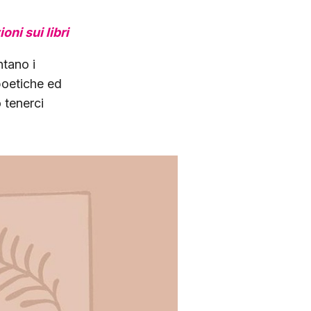
oni sui libri
ntano i
 poetiche ed
o tenerci