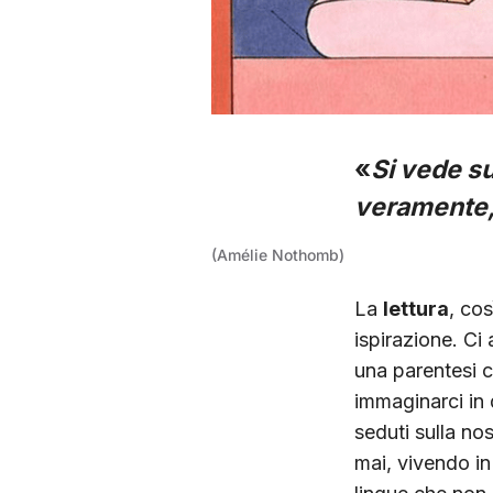
«
Si vede s
veramente, 
(Amélie Nothomb)
La
lettura
, cos
ispirazione. C
una parentesi c
immaginarci in
seduti sulla no
mai, vivendo in