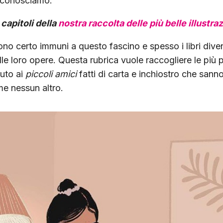
 conosciamo.
i capitoli della
nostra raccolta delle più belle illustrazi
 sono certo immuni a questo fascino e spesso i libri dive
lle loro opere. Questa rubrica vuole raccogliere le più
buto ai
piccoli amici
fatti di carta e inchiostro che sann
e nessun altro.