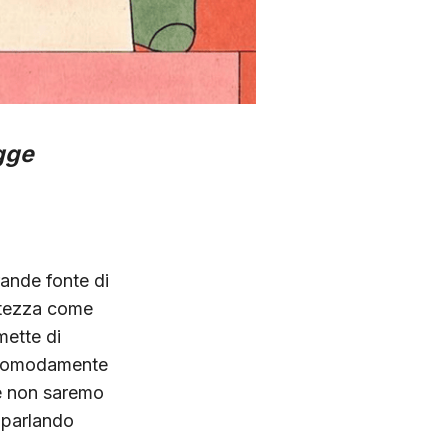
egge
rande fonte di
atezza come
mette di
o comodamente
he non saremo
 parlando